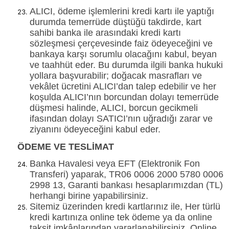
ALICI, ödeme işlemlerini kredi kartı ile yaptığı
durumda temerrüde düştüğü takdirde, kart
sahibi banka ile arasındaki kredi kartı
sözleşmesi çerçevesinde faiz ödeyeceğini ve
bankaya karşı sorumlu olacağını kabul, beyan
ve taahhüt eder. Bu durumda ilgili banka hukuki
yollara başvurabilir; doğacak masrafları ve
vekâlet ücretini ALICI’dan talep edebilir ve her
koşulda ALICI’nın borcundan dolayı temerrüde
düşmesi halinde, ALICI, borcun gecikmeli
ifasından dolayı SATICI’nın uğradığı zarar ve
ziyanını ödeyeceğini kabul eder.
ÖDEME VE TESLİMAT
Banka Havalesi veya EFT (Elektronik Fon
Transferi) yaparak, TR06 0006 2000 5780 0006
2998 13, Garanti bankası hesaplarımızdan (TL)
herhangi birine yapabilirsiniz.
Sitemiz üzerinden kredi kartlarınız ile, Her türlü
kredi kartınıza online tek ödeme ya da online
taksit imkânlarından yararlanabilirsiniz. Online