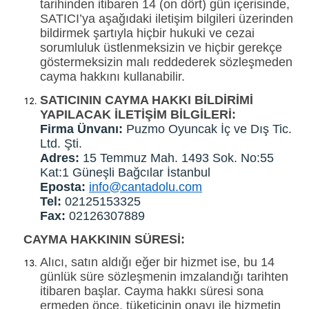
tarihinden itibaren 14 (on dört) gün içerisinde,
SATICI’ya aşağıdaki iletişim bilgileri üzerinden
bildirmek şartıyla hiçbir hukuki ve cezai
sorumluluk üstlenmeksizin ve hiçbir gerekçe
göstermeksizin malı reddederek sözleşmeden
cayma hakkını kullanabilir.
SATICININ CAYMA HAKKI BİLDİRİMİ
YAPILACAK İLETİŞİM BİLGİLERİ:
Firma Ünvanı:
Puzmo Oyuncak İç ve Dış Tic.
Ltd. Şti.
Adres:
15 Temmuz Mah. 1493 Sok. No:55
Kat:1 Güneşli Bağcılar İstanbul
Eposta:
info@cantadolu.com
Tel:
02125153325
Fax:
02126307889
CAYMA HAKKININ SÜRESİ:
Alıcı, satın aldığı eğer bir hizmet ise, bu 14
günlük süre sözleşmenin imzalandığı tarihten
itibaren başlar. Cayma hakkı süresi sona
ermeden önce, tüketicinin onayı ile hizmetin