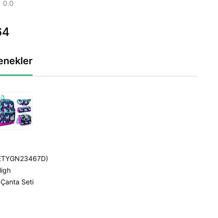
0.0
64
enekler
ETYGN23467D)
High
 Çanta Seti