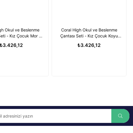
gh Okul ve Beslenme
Coral High Okul ve Beslenme
eti - Kız Çocuk Mor -
Çantası Seti - Kız Çocuk Koyu
USB Soketli
Pembe - USB Soketli
₺3.426,12
₺3.426,12