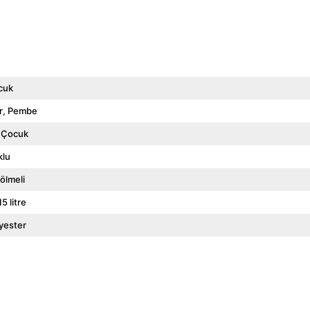
cuk
r
Pembe
 Çocuk
klu
ölmeli
15 litre
yester