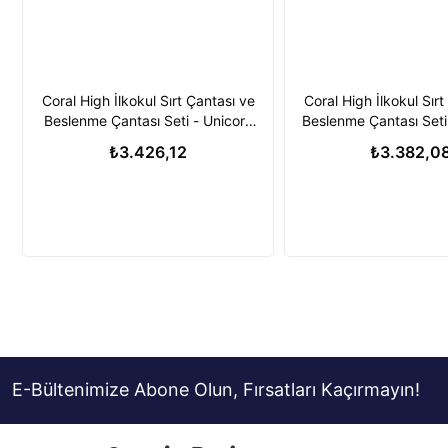
Coral High İlkokul Sırt Çantası ve
Coral High İlkokul Sırt
Beslenme Çantası Seti - Unicorn
Beslenme Çantası Set
Kız Çocuk
Kız Çocuk
₺3.426,12
₺3.382,0
E-Bültenimize Abone Olun, Fırsatları Kaçırmayın!