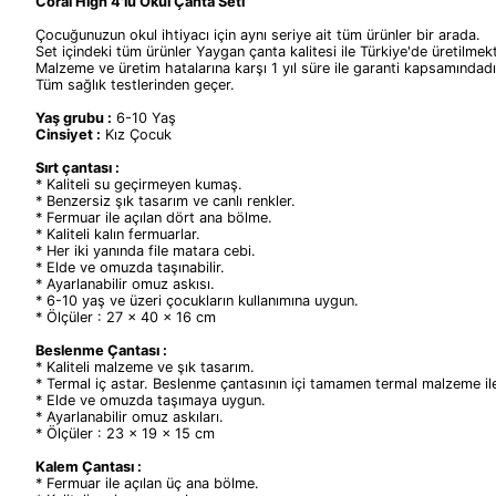
Coral High 4'lü Okul Çanta Seti
Çocuğunuzun okul ihtiyacı için aynı seriye ait tüm ürünler bir arada.
Set içindeki tüm ürünler Yaygan çanta kalitesi ile Türkiye'de üretilmekt
Malzeme ve üretim hatalarına karşı 1 yıl süre ile garanti kapsamındadı
Tüm sağlık testlerinden geçer.
Yaş grubu :
6-10 Yaş
Cinsiyet :
Kız Çocuk
Sırt çantası :
* Kaliteli su geçirmeyen kumaş.
* Benzersiz şık tasarım ve canlı renkler.
* Fermuar ile açılan dört ana bölme.
* Kaliteli kalın fermuarlar.
* Her iki yanında file matara cebi.
* Elde ve omuzda taşınabilir.
* Ayarlanabilir omuz askısı.
* 6-10 yaş ve üzeri çocukların kullanımına uygun.
* Ölçüler : 27 x 40 x 16 cm
Beslenme Çantası :
* Kaliteli malzeme ve şık tasarım.
* Termal iç astar. Beslenme çantasının içi tamamen termal malzeme il
* Elde ve omuzda taşımaya uygun.
* Ayarlanabilir omuz askıları.
* Ölçüler : 23 x 19 x 15 cm
Kalem Çantası :
* Fermuar ile açılan üç ana bölme.