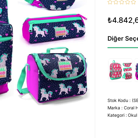
₺4.842,
Diğer Seç
Stok Kodu
(S
Marka
:
Coral 
Kategori :
Okul