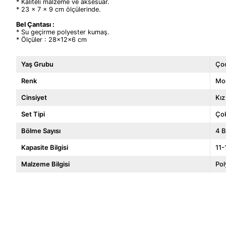
* Kaliteli malzeme ve aksesuar.
* 23 x 7 x 9 cm ölçülerinde.
Bel Çantası :
* Su geçirme polyester kumaş.
* Ölçüler : 28x12x6 cm
Yaş Grubu
Ço
Renk
Mo
Cinsiyet
Kız
Set Tipi
Ço
Bölme Sayısı
4 B
Kapasite Bilgisi
11-
Malzeme Bilgisi
Pol