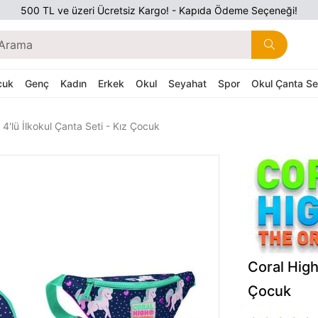
500 TL ve üzeri Ücretsiz Kargo! - Kapıda Ödeme Seçeneği!
cuk
Genç
Kadın
Erkek
Okul
Seyahat
Spor
Okul Çanta Set
4'lü İlkokul Çanta Seti - Kız Çocuk
Coral High
Çocuk