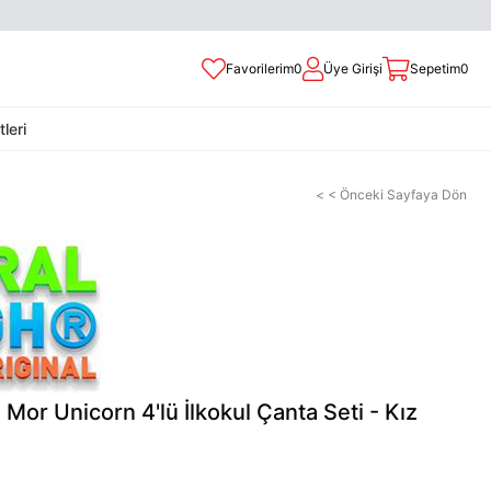
Favorilerim
0
Üye Girişi
Sepetim
0
leri
< < Önceki Sayfaya Dön
 Mor Unicorn 4'lü İlkokul Çanta Seti - Kız