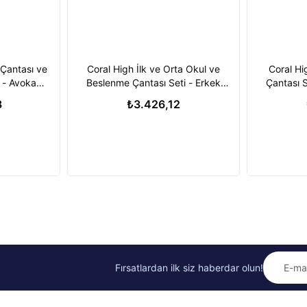
 Çantası ve
Coral High İlk ve Orta Okul ve
Coral Hi
i - Avokado
Beslenme Çantası Seti - Erkek
Çantası S
Çocuk Lacivert - USB Soketli
8
₺3.426,12
Fırsatlardan ilk siz haberdar olun!