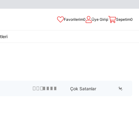
Favorilerim
0
Üye Girişi
Sepetim
0
leri