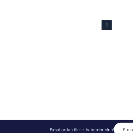
1
Fırsatlardan ilk siz haberdar olun!