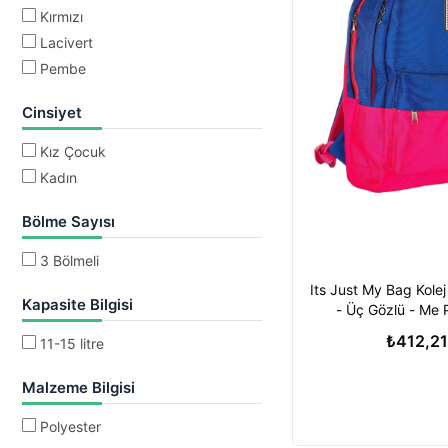
Kırmızı
Lacivert
Pembe
Cinsiyet
Kız Çocuk
Kadın
Bölme Sayısı
3 Bölmeli
Its Just My Bag Kolej
Kapasite Bilgisi
- Üç Gözlü - Me 
₺412,21
11-15 litre
Malzeme Bilgisi
Polyester