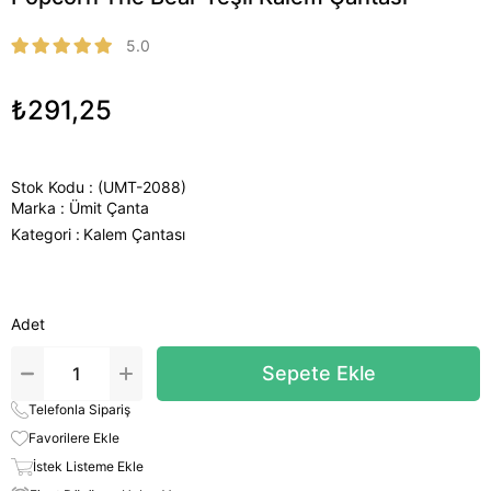
5.0
₺291,25
Stok Kodu
(UMT-2088)
Marka
:
Ümit Çanta
Kategori :
Kalem Çantası
Adet
Telefonla Sipariş
Favorilere Ekle
İstek Listeme Ekle