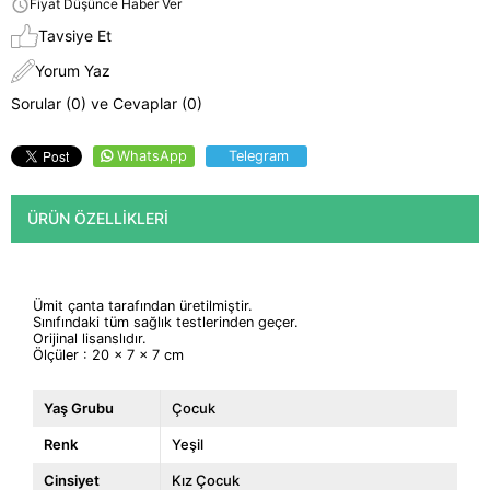
Fiyat Düşünce Haber Ver
Tavsiye Et
Yorum Yaz
Sorular (0) ve Cevaplar (0)
WhatsApp
Telegram
ÜRÜN ÖZELLIKLERI
Ümit çanta tarafından üretilmiştir.
Sınıfındaki tüm sağlık testlerinden geçer.
Orijinal lisanslıdır.
Ölçüler : 20 x 7 x 7 cm
Yaş Grubu
Çocuk
Renk
Yeşil
Cinsiyet
Kız Çocuk