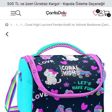
500 TL ve üzeri Ücretsiz Kargo! - Kapıda Ödeme Seçeneği!
0
0
Coral High Lacivert Pembe Kedili Isı Yalıtımlı Beslenme Çantası - Kız Çocuk