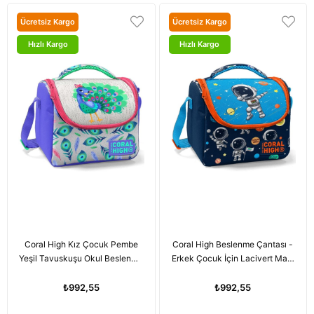
Ücretsiz Kargo
Ücretsiz Kargo
Hızlı Kargo
Hızlı Kargo
Coral High Kız Çocuk Pembe
Coral High Beslenme Çantası -
Yeşil Tavuskuşu Okul Beslenme
Erkek Çocuk İçin Lacivert Mavi
Çantası - Thermo Yalıtımlı
Astronot Baskılı
₺992,55
₺992,55