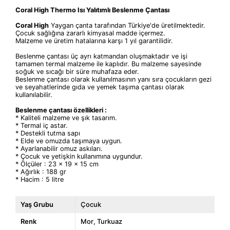
Coral High Thermo Isı
Yalıtımlı
Beslenme Çantası
Coral High
Yaygan çanta tarafından Türkiye'de üretilmektedir.
Çocuk sağlığına zararlı kimyasal madde içermez.
Malzeme ve üretim hatalarına karşı 1 yıl garantilidir.
Beslenme çantası üç ayrı katmandan oluşmaktadır ve işi
tamamen termal malzeme ile kaplıdır. Bu malzeme sayesinde
soğuk ve sıcağı bir süre muhafaza eder.
Beslenme çantası olarak kullanılmasının yanı sıra çocukların gezi
ve seyahatlerinde gıda ve yemek taşıma çantası olarak
kullanılabilir.
Beslenme çantası özellikleri :
* Kaliteli malzeme ve şık tasarım.
* Termal iç astar.
* Destekli tutma sapı
* Elde ve omuzda taşımaya uygun.
* Ayarlanabilir omuz askıları.
* Çocuk ve yetişkin kullanımına uygundur.
* Ölçüler : 23 x 19 x 15 cm
* Ağırlık : 188 gr
* Hacim : 5 litre
Yaş Grubu
Çocuk
Renk
Mor
Turkuaz