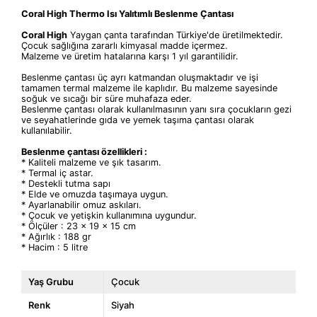
Coral High Thermo Isı
Yalıtımlı
Beslenme Çantası
Coral High
Yaygan çanta tarafından Türkiye'de üretilmektedir.
Çocuk sağlığına zararlı kimyasal madde içermez.
Malzeme ve üretim hatalarına karşı 1 yıl garantilidir.
Beslenme çantası üç ayrı katmandan oluşmaktadır ve işi
tamamen termal malzeme ile kaplıdır. Bu malzeme sayesinde
soğuk ve sıcağı bir süre muhafaza eder.
Beslenme çantası olarak kullanılmasının yanı sıra çocukların gezi
ve seyahatlerinde gıda ve yemek taşıma çantası olarak
kullanılabilir.
Beslenme çantası özellikleri :
* Kaliteli malzeme ve şık tasarım.
* Termal iç astar.
* Destekli tutma sapı
* Elde ve omuzda taşımaya uygun.
* Ayarlanabilir omuz askıları.
* Çocuk ve yetişkin kullanımına uygundur.
* Ölçüler : 23 x 19 x 15 cm
* Ağırlık : 188 gr
* Hacim : 5 litre
Yaş Grubu
Çocuk
Renk
Siyah