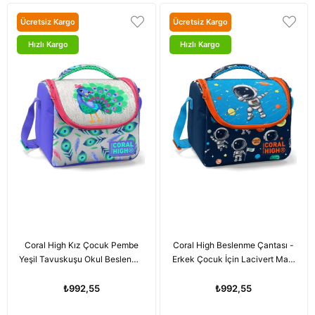
Ücretsiz Kargo
Ücretsiz Kargo
Hızlı Kargo
Hızlı Kargo
Coral High Kız Çocuk Pembe
Coral High Beslenme Çantası -
Yeşil Tavuskuşu Okul Beslenme
Erkek Çocuk İçin Lacivert Mavi
Çantası - Thermo Yalıtımlı
Astronot Baskılı
₺992,55
₺992,55