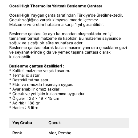
Coral High Thermo Isı
Yalıtımlı
Beslenme Çantası
Coral High
Yaygan çanta tarafından Türkiye'de üretilmektedir.
Çocuk sağlığına zararlı kimyasal madde içermez.
Malzeme ve üretim hatalarına karşı 1 yıl garantilidir.
Beslenme çantası üç ayrı katmandan oluşmaktadır ve işi
tamamen termal malzeme ile kaplıdır. Bu malzeme sayesinde
soğuk ve sıcağı bir süre muhafaza eder.
Beslenme çantası olarak kullanılmasının yanı sıra çocukların gezi
ve seyahatlerinde gıda ve yemek taşıma çantası olarak
kullanılabilir.
Beslenme çantası özellikleri :
* Kaliteli malzeme ve şık tasarım.
* Termal iç astar.
* Destekli tutma sapı
* Elde ve omuzda taşımaya uygun.
* Ayarlanabilir omuz askıları.
* Çocuk ve yetişkin kullanımına uygundur.
* Ölçüler : 23 x 19 x 15 cm
* Ağırlık : 188 gr
* Hacim : 5 litre
Yaş Grubu
Çocuk
Renk
Mor
Pembe