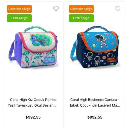
Ücretsiz Kargo
Ücretsiz Kargo
Hızlı Kargo
Hızlı Kargo
Coral High Kız Çocuk Pembe
Coral High Beslenme Çantası -
Yeşil Tavuskuşu Okul Beslenme
Erkek Çocuk İçin Lacivert Mavi
Çantası - Thermo Yalıtımlı
Astronot Baskılı
₺992,55
₺992,55