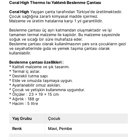
Coral High Thermo Isı
Yalıtımlı
Beslenme Çantası
Coral High
Yaygan çanta tarafından Türkiye'de üretilmektedir.
Çocuk sağlığına zararlı kimyasal madde içermez.
Malzeme ve üretim hatalarına karşı 1 yıl garantilidir.
Beslenme çantası üç ayrı katmandan oluşmaktadır ve işi
tamamen termal malzeme ile kaplıdır. Bu malzeme sayesinde
soğuk ve sıcağı bir süre muhafaza eder.
Beslenme çantası olarak kullanılmasının yanı sıra çocukların gezi
ve seyahatlerinde gıda ve yemek taşıma çantası olarak
kullanılabilir.
Beslenme çantası özellikleri :
* Kaliteli malzeme ve şık tasarım.
* Termal iç astar.
* Destekli tutma sapı
* Elde ve omuzda taşımaya uygun.
* Ayarlanabilir omuz askıları.
* Çocuk ve yetişkin kullanımına uygundur.
* Ölçüler : 23 x 19 x 15 cm
* Ağırlık : 188 gr
* Hacim : 5 litre
Yaş Grubu
Çocuk
Renk
Mavi
Pembe