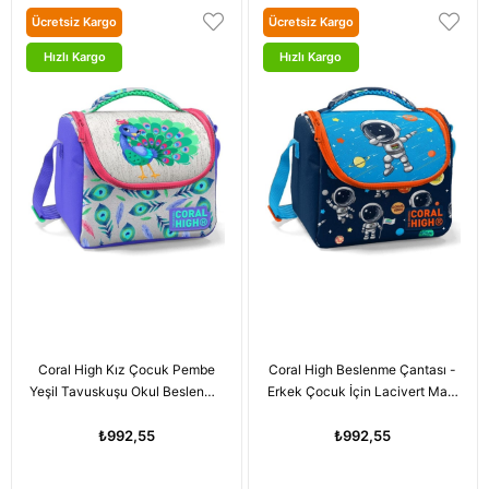
Ücretsiz Kargo
Ücretsiz Kargo
Hızlı Kargo
Hızlı Kargo
Coral High Kız Çocuk Pembe
Coral High Beslenme Çantası -
Yeşil Tavuskuşu Okul Beslenme
Erkek Çocuk İçin Lacivert Mavi
Çantası - Thermo Yalıtımlı
Astronot Baskılı
₺992,55
₺992,55