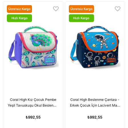
Ücretsiz Kargo
Ücretsiz Kargo
Hızlı Kargo
Hızlı Kargo
Coral High Kız Çocuk Pembe
Coral High Beslenme Çantası -
Yeşil Tavuskuşu Okul Beslenme
Erkek Çocuk İçin Lacivert Mavi
Çantası - Thermo Yalıtımlı
Astronot Baskılı
₺992,55
₺992,55