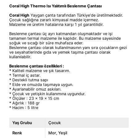
Coral High Thermo Isı
Yalıtımlı
Beslenme Çantası
Coral High
Yaygan çanta tarafından Türkiye'de üretilmektedir.
Çocuk sağlığına zararlı kimyasal madde içermez.
Malzeme ve üretim hatalarına karşı 1 yıl garantilidir.
Beslenme çantası üç ayrı katmandan oluşmaktadır ve işi
tamamen termal malzeme ile kaplıdır. Bu malzeme sayesinde
soğuk ve sıcağı bir süre muhafaza eder.
Beslenme çantası olarak kullanılmasının yanı sıra çocukların gezi
ve seyahatlerinde gıda ve yemek taşıma çantası olarak
kullanılabilir.
Beslenme çantası özellikleri :
* Kaliteli malzeme ve şık tasarım.
* Termal iç astar.
* Destekli tutma sapı
* Elde ve omuzda taşımaya uygun.
* Ayarlanabilir omuz askıları.
* Çocuk ve yetişkin kullanımına uygundur.
* Ölçüler : 23 x 19 x 15 cm
* Ağırlık : 188 gr
* Hacim : 5 litre
Yaş Grubu
Çocuk
Renk
Mor
Yeşil